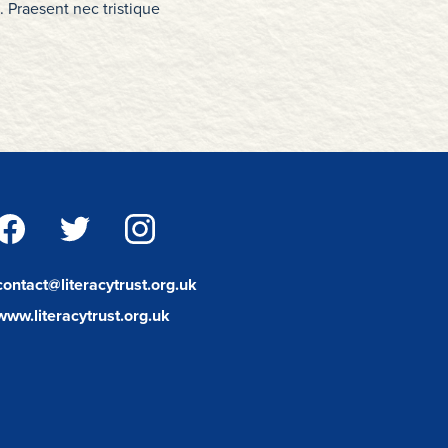
. Praesent nec tristique
facebook
twitter
instagram
contact@literacytrust.org.uk
www.literacytrust.org.uk