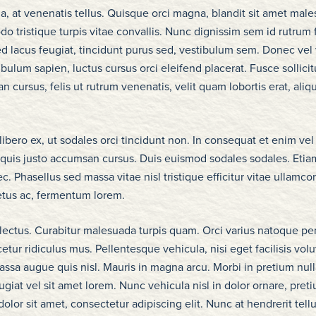
, at venenatis tellus. Quisque orci magna, blandit sit amet male
tristique turpis vitae convallis. Nunc dignissim sem id rutrum f
d lacus feugiat, tincidunt purus sed, vestibulum sem. Donec vel
bulum sapien, luctus cursus orci eleifend placerat. Fusce sollicit
 cursus, felis ut rutrum venenatis, velit quam lobortis erat, aliqu
ero ex, ut sodales orci tincidunt non. In consequat et enim ve
quis justo accumsan cursus. Duis euismod sodales sodales. Etiam
. Phasellus sed massa vitae nisl tristique efficitur vitae ullamcor
etus ac, fermentum lorem.
lectus. Curabitur malesuada turpis quam. Orci varius natoque pe
tur ridiculus mus. Pellentesque vehicula, nisi eget facilisis volut
assa augue quis nisl. Mauris in magna arcu. Morbi in pretium nul
feugiat vel sit amet lorem. Nunc vehicula nisl in dolor ornare, preti
olor sit amet, consectetur adipiscing elit. Nunc at hendrerit tellu