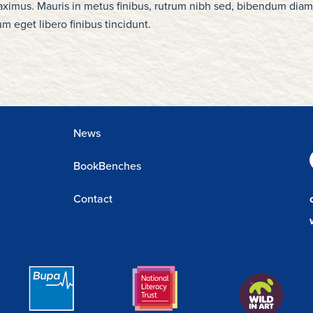
maximus. Mauris in metus finibus, rutrum nibh sed, bibendum diam
m eget libero finibus tincidunt.
News
BookBenches
Contact
Bupa
National
Wild
Foundation
Literacy
In
Link
Trust
Art