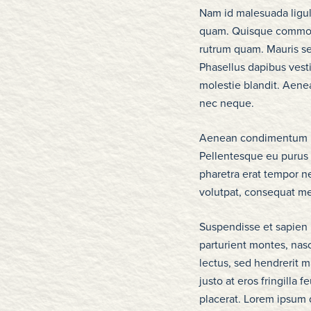
Nam id malesuada ligula
quam. Quisque commodo 
rutrum quam. Mauris se
Phasellus dapibus vesti
molestie blandit. Aenean
nec neque.
Aenean condimentum lib
Pellentesque eu purus 
pharetra erat tempor nec
volutpat, consequat m
Suspendisse et sapien 
parturient montes, nasce
lectus, sed hendrerit m
justo at eros fringilla 
placerat. Lorem ipsum d