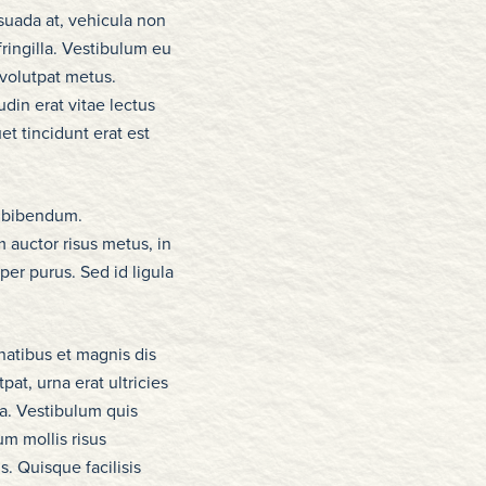
suada at, vehicula non
ringilla. Vestibulum eu
 volutpat metus.
udin erat vitae lectus
et tincidunt erat est
l bibendum.
 auctor risus metus, in
per purus. Sed id ligula
natibus et magnis dis
pat, urna erat ultricies
la. Vestibulum quis
um mollis risus
s. Quisque facilisis